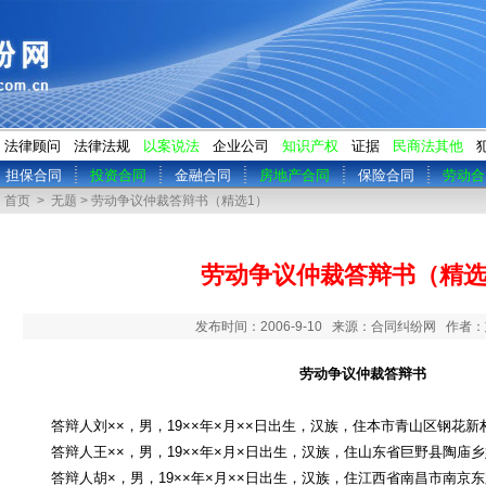
法律顾问
法律法规
以案说法
企业公司
知识产权
证据
民商法其他
担保合同
投资合同
金融合同
房地产合同
保险合同
劳动合
首页
>
无题
> 劳动争议仲裁答辩书（精选1）
劳动争议仲裁答辩书（精选
发布时间：2006-9-10 来源：合同纠纷网 作者
劳动争议仲裁答辩书
答辩人刘××，男，19××年×月××日出生，汉族，住本市青山区钢花新村
答辩人王××，男，19××年×月×日出生，汉族，住山东省巨野县陶庙
答辩人胡×，男，19××年×月××日出生，汉族，住江西省南昌市南京东路187