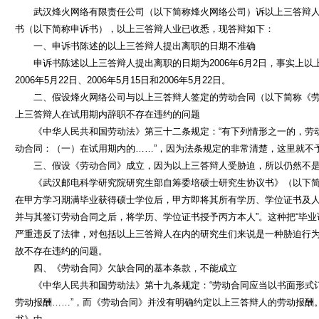
武汉烽火网络有限责任公司（以下简称烽火网络公司）诉以上三答辩人
书（以下简称申诉书），以上三答辩人业已收悉，现答辩如下：
一、申诉书陈述的以上三答辩人提出离职的日期不准确
申诉书陈述以上三答辩人提出离职的日期为2006年6月2日，事实上以
2006年5月22日、2006年5月15日和2006年5月22日。
二、假设烽火网络公司与以上三答辩人签定的劳动合同（以下简称《劳
上三答辩人在试用期内辞职不存在违约的问题
《中华人民共和国劳动法》第三十二条规定：“有下列情形之一的，劳
动合同：（一）在试用期内的
……”，因为法条规定的非常清楚，这里就不
三、假设《劳动合同》成立，因为以上三答辩人受胁迫，所以仍然不是
《武汉邮电科学研究院研究生部自筹委培硕士研究生协议书》（以下简
在甲方学习期满毕业获得硕士学位后，甲方即将其所有学历、学位证书及
并与其签订劳动合同之后，将学历、学位证书授予丙方本人”。这种把“毕业
严重违反了法律，对包括以上三答辩人在内的研究生们来说是一种胁迫行
故不存在违约的问题。
四、《劳动合同》欠缺合同的基本条款，不能成立
《中华人民共和国劳动法》第十九条规定：“
劳动合同应当以书面形式
劳动报酬……
”，而《劳动合同》并没有明确约定以上三答辩人的劳动报酬