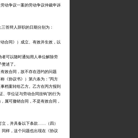
劳动争议一案的劳动争议仲裁申诉
上三答辩人辞职的日期分别为：
动合同》）成立、有效并生效，以
动者可以随时通知用人单位解除劳
予赘述了。
有效合同，故不存在违约的问题
称《协议书》）第六条为：“丙方
人事档案转给乙方。乙方在丙方报到
证、学位证与劳动合同挂钩”的行为
为，属可撤销合同，不是有效合同，
订立，并具备以下条款……（四）
。同样，这个问题也出现在《协议