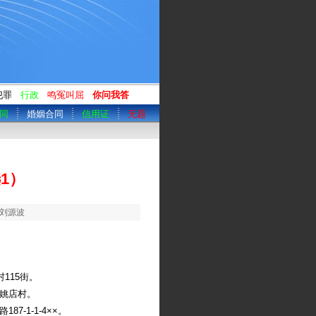
犯罪
行政
鸣冤叫屈
你问我答
同
婚姻合同
信用证
无题
1）
：刘源波
115街。
乡姚店村。
-1-1-4××。