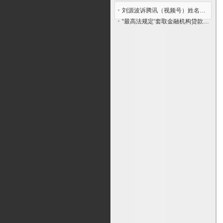
刘源波诉腾讯（视频号）姓名权纠纷案的《民事起诉状》
“最高法规定‘套取金融机构贷款转贷未牟利’的合同也无效”是否有必要？