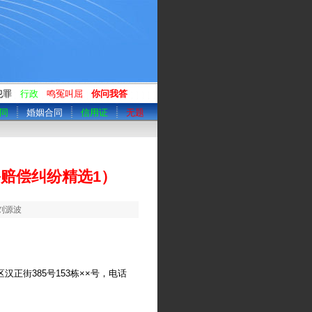
犯罪
行政
鸣冤叫屈
你问我答
同
婚姻合同
信用证
无题
赔偿纠纷精选1）
：刘源波
正街385号153栋××号，电话