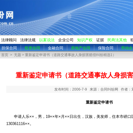
法律顾问
法律法规
以案说法
企业公司
知识产权
证据
民商法其他
担保合同
投资合同
金融合同
房地产合同
保险合同
劳动合
首页
>
无题
> 重新鉴定申请书（道路交通事故人身损害赔偿纠纷精选1）
重新鉴定申请书（道路交通事故人身损害
发布时间：2006-7-9 来源：合同纠纷网 作者
重新鉴定申请书
申请人乐××，男，19××年×月××日出生，汉族，美发师，住本市硚口区汉
130361116××。