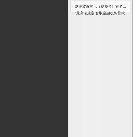
刘源波诉腾讯（视频号）姓名权纠纷案的《民事起诉状》
“最高法规定‘套取金融机构贷款转贷未牟利’的合同也无效”是否有必要？