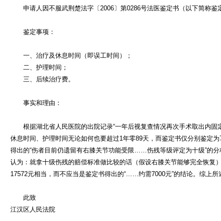
申请人因不服武荆楚法字〔2006〕第0286号法医鉴定书（以下简称鉴
鉴定事项：
一、治疗及休息时间（即误工时间）；
二、护理时间；
三、后续治疗费。
事实和理由：
根据湖北省人民医院的出院记录“一年后视复查情况再次手术取出内固定
休息时间、护理时间无论如何也要超过1年零89天，而鉴定书仅分别鉴定为
得出的“伤者目前仍遗留有右膝关节功能受限……伤残等级评定为十级”的
认为：就拿十级伤残的赔偿标准做比较的话（假设右膝关节能够完全恢复
17572元相当，而不应当是鉴定书得出的“……约需7000元”的结论。综
此致
江汉区人民法院