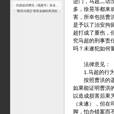
进门，马超二话
刘源波诉腾讯（视频号）姓名权纠纷案的《民事起诉状》
多，徐晃等都来
“最高法规定‘套取金融机构贷款转贷未牟利’的合同也无效”是否有必要？
害，所幸包括曹
是予以了治安拘
超打成了重伤，
究马超的刑事责
吗？未遂犯如何
法律意见：
1.马超的行为
按照曹洪的逻辑
如果能证明曹洪
以造成损害后果
（未遂），但在
脚，怕办错案而