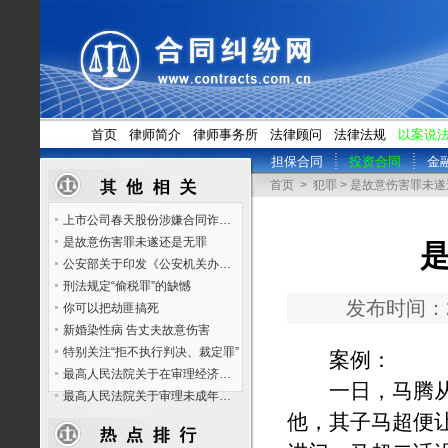
首页
律师简介
律师事务所
法律顾问
法律法规
以案说
担保合同
投资合同
金
首页
>
犯罪
> 是故意伤害罪未
上市公司春天股份涉嫌合同诈骗罪
是故意伤害罪未遂还是无罪
公安部关于印发《公安机关办理伤害案件规定》的通知
刑法规定“偷税罪”的缺憾
发布时间：
你可以把劫匪搞死
新婚染性病 告丈夫故意伤害
特别关注“拒不执行判决、裁定罪”
案例：
最高人民法院关于在审理经济纠纷案件中涉及经济犯罪嫌疑若干问题的规定
一日，马腾从邻
最高人民法院关于审理未成年人刑事案件具体应用法律若干问题的解释
他，其子马超便